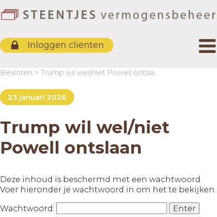
Protocol Stroomlijning
Duurzaamheid investeren
Inloggen cliënten
Kapitaaloverdrachten
Beleggingsbeleid
Besloten
>
Trump wil wel/niet Powell ontslaan
Vergelijkende kosten maatstaf
23 januari 2026
Beloningsbeleid
Trump wil wel/niet
Powell ontslaan
Deze inhoud is beschermd met een wachtwoord.
Voer hieronder je wachtwoord in om het te bekijken.
Wachtwoord: