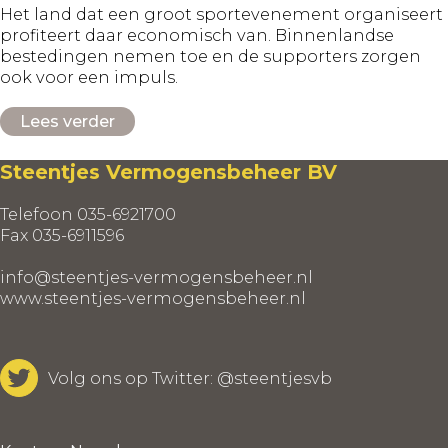
Het land dat een groot sportevenement organiseert
profiteert daar economisch van. Binnenlandse
bestedingen nemen toe en de supporters zorgen
ook voor een impuls.
Lees verder
Steentjes Vermogensbeheer BV
Telefoon 035-6921700
Fax 035-6911596
info@steentjes-vermogensbeheer.nl
www.steentjes-vermogensbeheer.nl
Volg ons op Twitter:
@steentjesvb