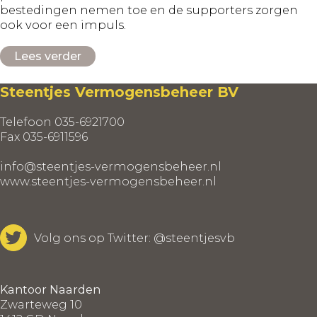
bestedingen nemen toe en de supporters zorgen
ook voor een impuls.
Lees verder
Steentjes Vermogensbeheer BV
Telefoon 035-6921700
Fax 035-6911596
info@steentjes-vermogensbeheer.nl
www.steentjes-vermogensbeheer.nl
Volg ons op Twitter:
@steentjesvb
Kantoor Naarden
Zwarteweg 10