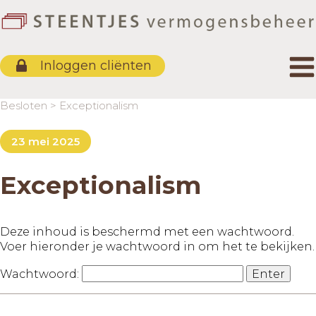
Protocol Stroomlijning
Duurzaamheid investeren
Inloggen cliënten
Kapitaaloverdrachten
Beleggingsbeleid
Besloten
>
Exceptionalism
Vergelijkende kosten maatstaf
23 mei 2025
Beloningsbeleid
Exceptionalism
Deze inhoud is beschermd met een wachtwoord.
Voer hieronder je wachtwoord in om het te bekijken.
Wachtwoord: