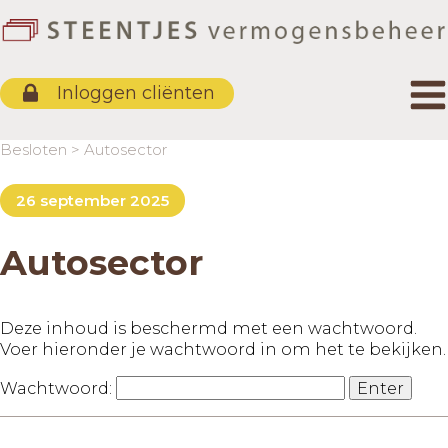
Protocol Stroomlijning
Duurzaamheid investeren
Inloggen cliënten
Kapitaaloverdrachten
Beleggingsbeleid
Besloten
>
Autosector
Vergelijkende kosten maatstaf
26 september 2025
Beloningsbeleid
Autosector
Deze inhoud is beschermd met een wachtwoord.
Voer hieronder je wachtwoord in om het te bekijken.
Wachtwoord: