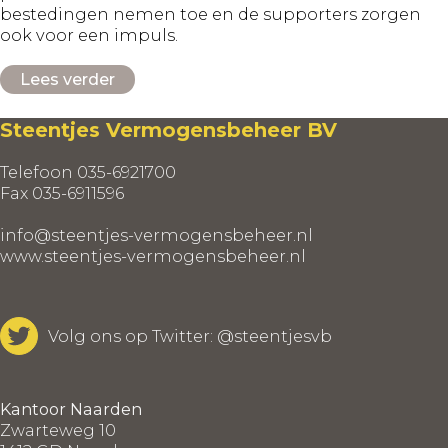
bestedingen nemen toe en de supporters zorgen
ook voor een impuls.
Lees verder
Steentjes Vermogensbeheer BV
Telefoon 035-6921700
Fax 035-6911596
info@steentjes-vermogensbeheer.nl
www.steentjes-vermogensbeheer.nl
Volg ons op Twitter:
@steentjesvb
Kantoor Naarden
Zwarteweg 10