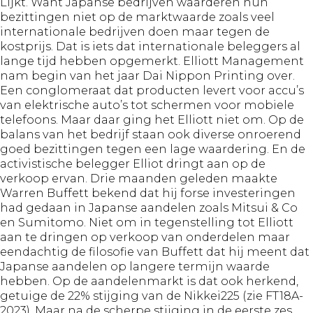
Lijkt. Want Japanse bedrijven waarderen hun
bezittingen niet op de marktwaarde zoals veel
internationale bedrijven doen maar tegen de
kostprijs. Dat is iets dat internationale beleggers al
lange tijd hebben opgemerkt. Elliott Management
nam begin van het jaar Dai Nippon Printing over.
Een conglomeraat dat producten levert voor accu’s
van elektrische auto’s tot schermen voor mobiele
telefoons. Maar daar ging het Elliott niet om. Op de
balans van het bedrijf staan ook diverse onroerend
goed bezittingen tegen een lage waardering. En de
activistische belegger Elliot dringt aan op de
verkoop ervan. Drie maanden geleden maakte
Warren Buffett bekend dat hij forse investeringen
had gedaan in Japanse aandelen zoals Mitsui & Co
en Sumitomo. Niet om in tegenstelling tot Elliott
aan te dringen op verkoop van onderdelen maar
eendachtig de filosofie van Buffett dat hij meent dat
Japanse aandelen op langere termijn waarde
hebben. Op de aandelenmarkt is dat ook herkend,
getuige de 22% stijging van de Nikkei225 (zie FT18A-
2023). Maar na de scherpe stijging in de eerste zes