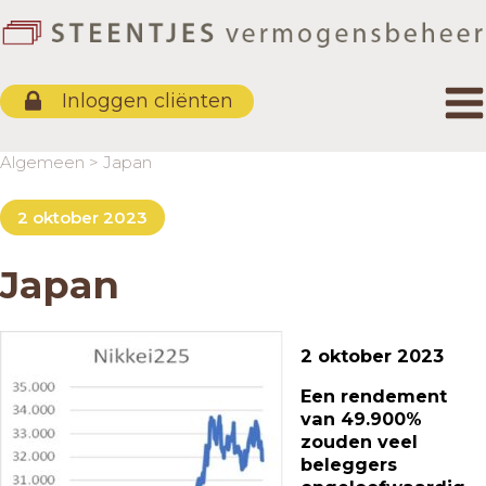
Protocol Stroomlijning
Duurzaamheid investeren
Inloggen cliënten
Kapitaaloverdrachten
Beleggingsbeleid
Algemeen
>
Japan
Vergelijkende kosten maatstaf
2 oktober 2023
Beloningsbeleid
Japan
2 oktober 2023
Een rendement
van 49.900%
zouden veel
beleggers